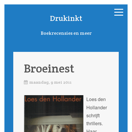
Drukinkt
Boekrecensies en meer
Broeinest
maandag, 9 mei 2011
Loes den
Hollander
schrijft
thrillers.
Haar