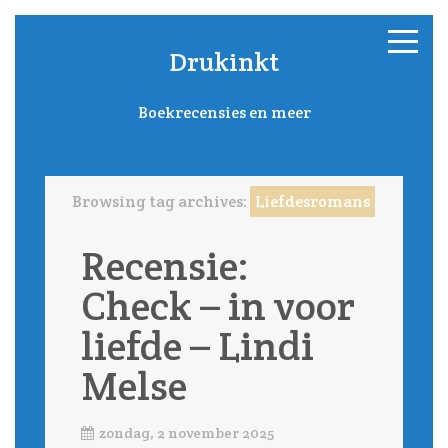
Drukinkt
Boekrecensies en meer
Browsing tag archives:
Liefdesromans
Recensie:
Check – in voor
liefde – Lindi
Melse
zondag, 2 november 2025