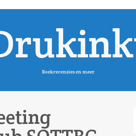
Drukink
Boekrecensies en meer
eeting
Z
n