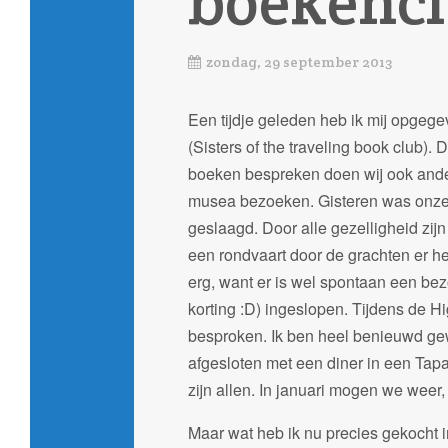
boekenc
zondag, 29 september 2013
Een tijdje geleden heb ik mij opge
(Sisters of the traveling book club).
boeken bespreken doen wij ook ander
musea bezoeken. Gisteren was onze 
geslaagd. Door alle gezelligheid zi
een rondvaart door de grachten er h
erg, want er is wel spontaan een be
korting :D) ingeslopen. Tijdens de 
besproken. Ik ben heel benieuwd ge
afgesloten met een diner in een Tap
zijn allen. In januari mogen we weer
Maar wat heb ik nu precies gekocht 