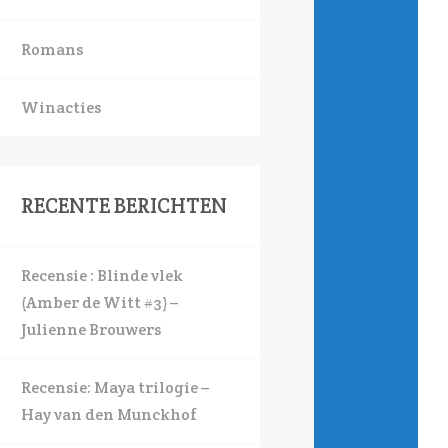
Romans
Winacties
RECENTE BERICHTEN
Recensie : Blinde vlek
(Amber de Witt #3) –
Julienne Brouwers
Recensie: Maya trilogie –
Hay van den Munckhof