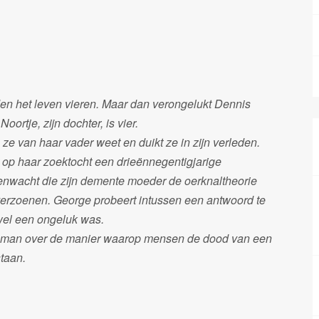
n het leven vieren. Maar dan verongelukt Dennis
ortje, zijn dochter, is vier.
 ze van haar vader weet en duikt ze in zijn verleden.
 op haar zoektocht een drieënnegentigjarige
enwacht die zijn demente moeder de oerknaltheorie
te verzoenen. George probeert intussen een antwoord te
wel een ongeluk was.
e roman over de manier waarop mensen de dood van een
staan.