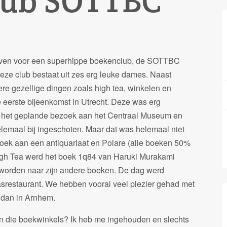
lub SOTTBC
geven voor een superhippe boekenclub, de SOTTBC
 Deze club bestaat uit zes erg leuke dames. Naast
e gezellige dingen zoals high tea, winkelen en
eerste bijeenkomst in Utrecht. Deze was erg
jn het geplande bezoek aan het Centraal Museum en
elemaal bij ingeschoten. Maar dat was helemaal niet
zoek aan een antiquariaat en Polare (alle boeken 50%
High Tea werd het boek 1q84 van Haruki Murakami
worden naar zijn andere boeken. De dag werd
asrestaurant. We hebben vooral veel plezier gehad met
, dan in Arnhem.
in die boekwinkels? Ik heb me ingehouden en slechts