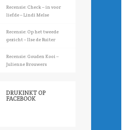
Recensie: Check – in voor
liefde – Lindi Melse
Recensie: Op het tweede
gezicht – Ilse de Ruiter
Recensie: Gouden Kooi –
Julienne Brouwers
DRUKINKT OP
FACEBOOK