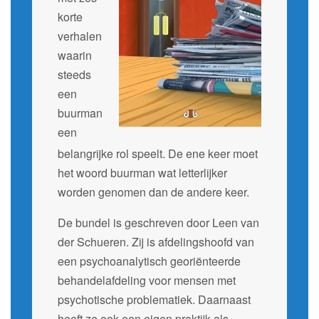
korte
verhalen
waarin
steeds
een
buurman
een
belangrijke rol speelt. De ene keer moet
het woord buurman wat letterlijker
worden genomen dan de andere keer.
De bundel is geschreven door Leen van
der Schueren. Zij is afdelingshoofd van
een psychoanalytisch georiënteerde
behandelafdeling voor mensen met
psychotische problematiek. Daarnaast
heeft ze ook een eigen praktijk als