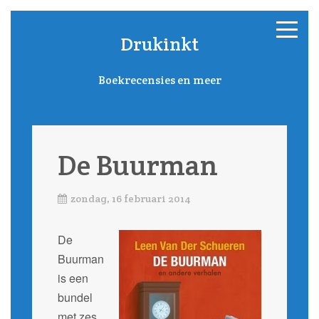
Drukinkt
Boekrecensies en meer
De Buurman
zondag, 16 februari 2014
De
Buurman
is een
bundel
met zes