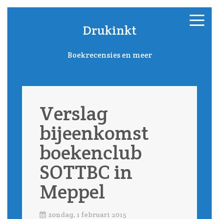
Drukinkt
Boekrecensies en meer
Verslag
bijeenkomst
boekenclub
SOTTBC in
Meppel
zondag, 1 februari 2015