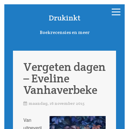
Drukinkt
Boekrecensies en meer
Vergeten dagen
– Eveline
Vanhaverbeke
maandag, 16 november 2015
Van
uitgeverij