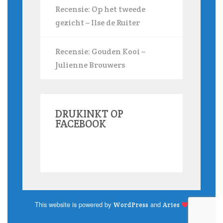
Recensie: Op het tweede
gezicht – Ilse de Ruiter
Recensie: Gouden Kooi –
Julienne Brouwers
DRUKINKT OP
FACEBOOK
This website is powered by
and
WordPress
Aries