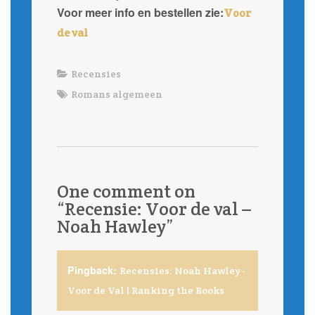
Voor meer info en bestellen zie:
Voor
de val
Recensies
Romans algemeen
One comment on
“
Recensie: Voor de val –
Noah Hawley
”
Pingback:
Recensies: Noah Hawley -
Voor de Val | Ranking the Books