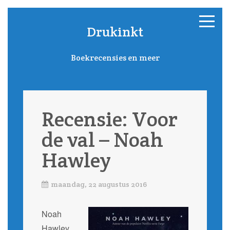
Drukinkt
Boekrecensies en meer
Recensie: Voor
de val – Noah
Hawley
maandag, 22 augustus 2016
Noah
Hawley