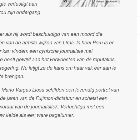
ie verlustigt aan
zou zijn ondergang
er als hij wordt beschuldigd van een moord die
n van de armste wijken van Lima. In heel Peru is er
r kan vinden: een cynische journaliste met
ère heeft gewijd aan het verwoesten van de reputaties
regering. Nu krijgt ze de kans om haar vak eer aan te
te brengen.
ario Vargas Llosa schildert een levendig portret van
e jaren van de Fujimori-dictatuur en schetst een
oraal van de journalistiek. Verluchtigd met een
uw liefde als een ware pageturner.