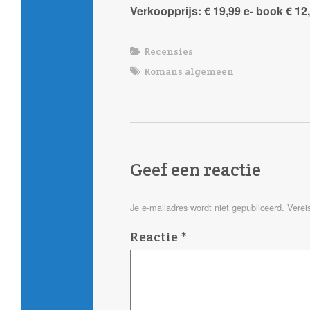
Verkoopprijs: € 19,99 e- book € 12
Recensies
Romans algemeen
Geef een reactie
Je e-mailadres wordt niet gepubliceerd.
Verei
Reactie
*