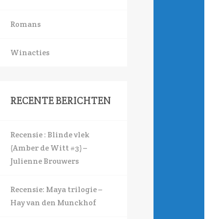
Romans
Winacties
RECENTE BERICHTEN
Recensie : Blinde vlek
(Amber de Witt #3) –
Julienne Brouwers
Recensie: Maya trilogie –
Hay van den Munckhof