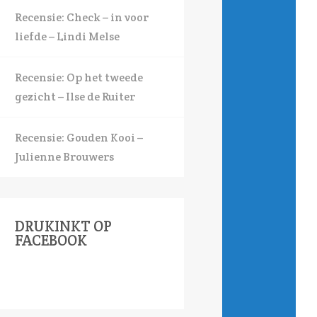
Recensie: Check – in voor
liefde – Lindi Melse
Recensie: Op het tweede
gezicht – Ilse de Ruiter
Recensie: Gouden Kooi –
Julienne Brouwers
DRUKINKT OP
FACEBOOK