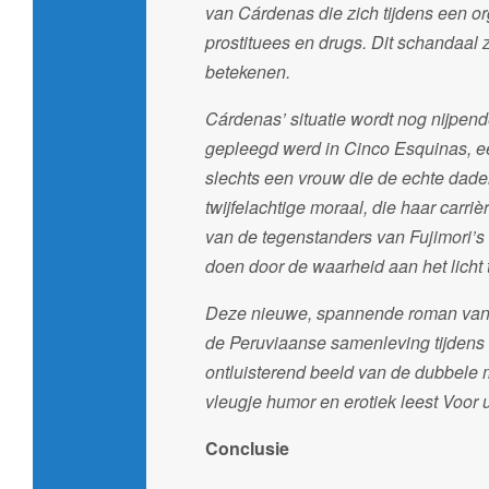
van Cárdenas die zich tijdens een org
prostituees en drugs. Dit schandaal 
betekenen.
Cárdenas’ situatie wordt nog nijpend
gepleegd werd in Cinco Esquinas, ee
slechts een vrouw die de echte dade
twijfelachtige moraal, die haar carri
van de tegenstanders van Fujimori’s 
doen door de waarheid aan het licht 
Deze nieuwe, spannende roman van M
de Peruviaanse samenleving tijdens d
ontluisterend beeld van de dubbele m
vleugje humor en erotiek leest Voor 
Conclusie