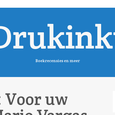
Drukink
Boekrecensies en meer
: Voor uw
Z
n