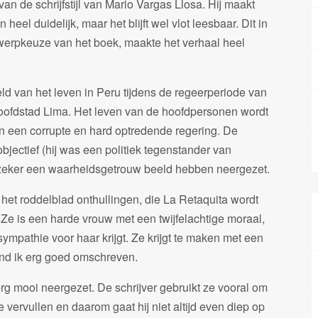
van de schrijfstijl van Mario Vargas Llosa. Hij maakt
heel duidelijk, maar het blijft wel vlot leesbaar. Dit in
erpkeuze van het boek, maakte het verhaal heel
eld van het leven in Peru tijdens de regeerperiode van
hoofdstad Lima. Het leven van de hoofdpersonen wordt
n een corrupte en hard optredende regering. De
objectief (hij was een politiek tegenstander van
hij zeker een waarheidsgetrouw beeld hebben neergezet.
 het roddelblad onthullingen, die La Retaquita wordt
Ze is een harde vrouw met een twijfelachtige moraal,
ympathie voor haar krijgt. Ze krijgt te maken met een
ind ik erg goed omschreven.
g mooi neergezet. De schrijver gebruikt ze vooral om
e vervullen en daarom gaat hij niet altijd even diep op