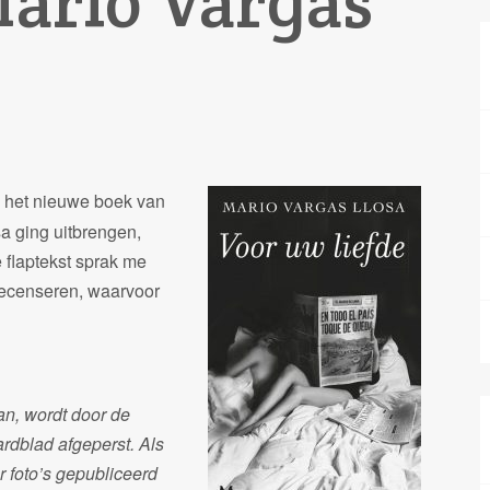
Mario Vargas
f het nieuwe boek van
a ging uitbrengen,
 flaptekst sprak me
 recenseren, waarvoor
an, wordt door de
blad ­af­geperst. Als
er foto’s gepubliceerd