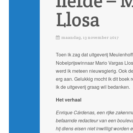
liefde – 
Llosa
maandag, 13 november 2017
Toen ik zag dat uitgeverij Meulenhof
Nobelprijswinnaar Mario Vargas Llos
werd ik meteen nieuwsgierig. Ook de
erg aan. Gelukkig mocht ik dit boek
ik de uitgeverij graag wil bedanken.
Het verhaal
Enrique Cárdenas, een rijke zakenm
befaamde redacteur van een boulevard
hij diens eisen niet inwilligt worden 