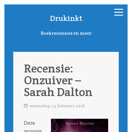
Drukinkt
Boekrecensies en meer
Recensie:
Onzuiver –
Sarah Dalton
woensdag, 14 februari 2018
Deze
recensie