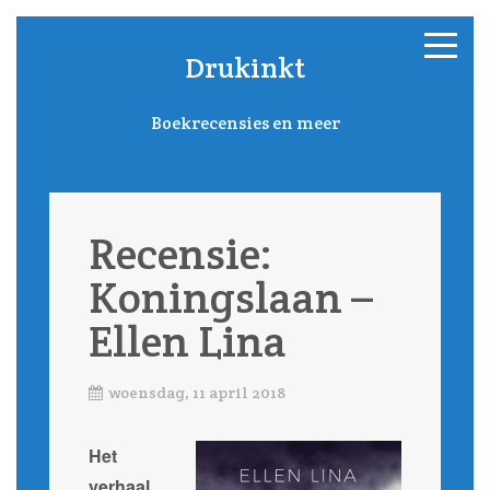
Drukinkt
Boekrecensies en meer
Recensie:
Koningslaan –
Ellen Lina
woensdag, 11 april 2018
Het
verhaal