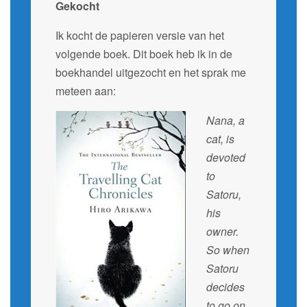
Gekocht
Ik kocht de papieren versie van het
volgende boek. Dit boek heb ik in de
boekhandel uitgezocht en het sprak me
meteen aan:
Nana, a
cat, is
devoted
to
Satoru,
his
owner.
So when
Satoru
decides
to go on