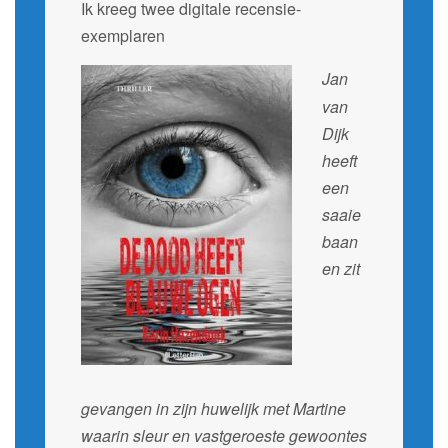
Ik kreeg twee digitale recensie-
exemplaren
Jan
van
Dijk
heeft
een
saaie
baan
en zit
gevangen in zijn huwelijk met Martine
waarin sleur en vastgeroeste gewoontes