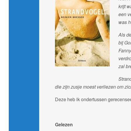
krijt 
een v
was he
Als de
bij Go
Fanny
verdr
zal b
Stran
die zijn zusje moest verliezen om zic
Deze heb ik ondertussen gerecenseerd
Gelezen