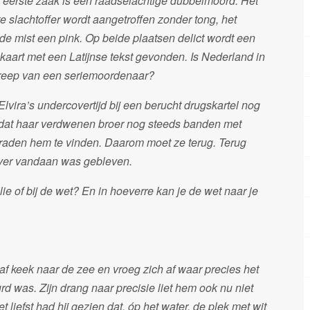
 eerste zaak is een raadselachtige dubbelmoord. Het
te slachtoffer wordt aangetroffen zonder tong, het
de mist een pink. Op beide plaatsen delict wordt een
kaart met een Latijnse tekst gevonden. Is Nederland in
reep van een seriemoordenaar?
 Elvira’s undercovertijd bij een berucht drugskartel nog
jk dat haar verdwenen broer nog steeds banden met
raden hem te vinden. Daarom moet ze terug. Terug
t ver vandaan was gebleven.
milie of bij de wet? En in hoeverre kan je de wet naar je
af keek naar de zee en vroeg zich af waar precies het
d was. Zijn drang naar precisie liet hem ook nu niet
et liefst had hij gezien dat, óp het water, de plek met wit