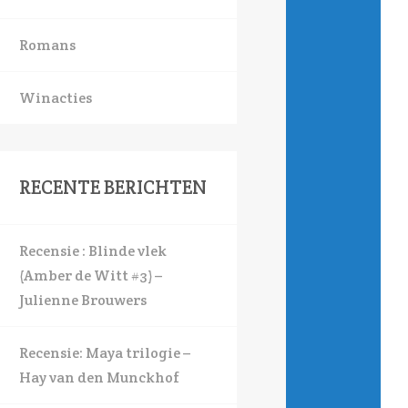
Romans
Winacties
RECENTE BERICHTEN
Recensie : Blinde vlek
(Amber de Witt #3) –
Julienne Brouwers
Recensie: Maya trilogie –
Hay van den Munckhof