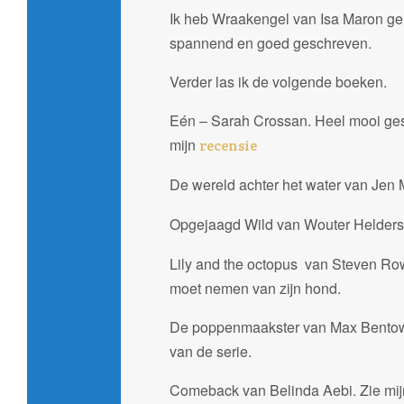
Ik heb Wraakengel van Isa Maron gelui
spannend en goed geschreven.
Verder las ik de volgende boeken.
Eén – Sarah Crossan. Heel mooi gesc
mijn
recensie
De wereld achter het water van Jen
Opgejaagd Wild van Wouter Helders. 
Lily and the octopus van Steven Ro
moet nemen van zijn hond.
De poppenmaakster van Max Bentow. P
van de serie.
Comeback van Belinda Aebi. Zie mi