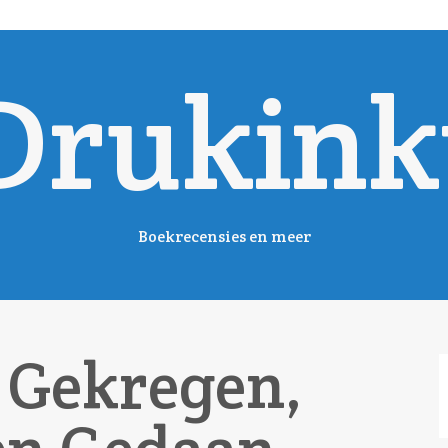
Drukink
Boekrecensies en meer
 Gekregen,
Z
n