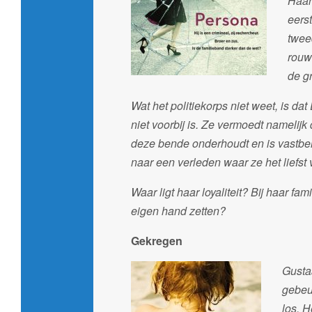
Haar
eers
twee
rouw
de g
Wat het politiekorps niet weet, is dat
niet voorbij is. Ze vermoedt nameli
deze bende onderhoudt en is vastbe
naar een verleden waar ze het liefs
Waar ligt haar loyaliteit? Bij haar fa
eigen hand zetten?
Gekregen
Gusta
gebeur
los. H