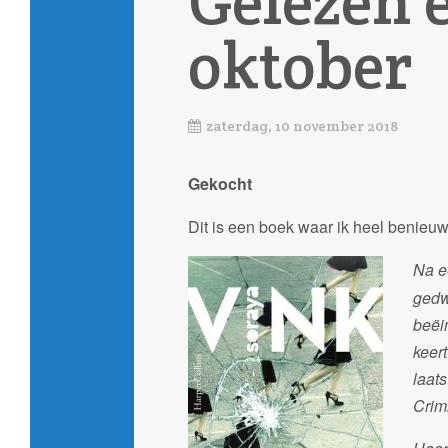
Gelezen 
oktober
zaterdag, 10 november 2018
Gekocht
Dit is een boek waar ik heel benieu
Na e
gedw
beëi
keer
laat
Crimi