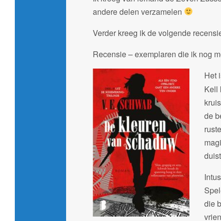
andere delen verzamelen
Verder kreeg ik de volgende recensi
Recensie – exemplaren die ik nog m
Het 
Kell
krui
de b
rust
magi
duis
Intu
Spel
die 
vrie