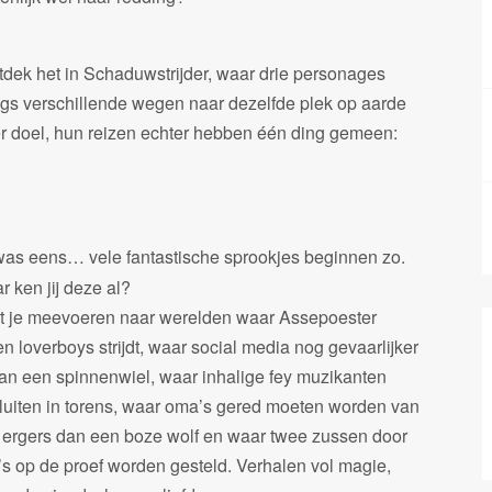
tdek het in Schaduwstrijder, waar drie personages
ngs verschillende wegen naar dezelfde plek op aarde
er doel, hun reizen echter hebben één ding gemeen:
was eens… vele fantastische sprookjes beginnen zo.
r ken jij deze al?
t je meevoeren naar werelden waar Assepoester
en loverboys strijdt, waar social media nog gevaarlijker
dan een spinnenwiel, waar inhalige fey muzikanten
luiten in torens, waar oma’s gered moeten worden van
s ergers dan een boze wolf en waar twee zussen door
i’s op de proef worden gesteld. Verhalen vol magie,