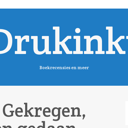
Drukink
Boekrecensies en meer
 Gekregen,
Z
n