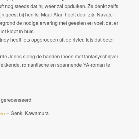
ft nog steeds dat hij weer zal opduiken. Ze denkt zelfs
ijn geest bij hen is. Maar Alan heeft door zijn Navajo-
ergrond de nodige ervaring met geesten en voelt dat er
niet klopt in huis.
ney heeft iets opgeroepen uit de rivier. Iets dat beter
rie Jones sloeg de handen ineen met fantasyschrijver
wekkende, romantische en spannende YA-roman te
b gerecenseerd:
– Genki Kawamura
nen