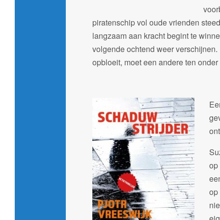
voor
piratenschip vol oude vrienden steed
langzaam aan kracht begint te winne
volgende ochtend weer verschijnen. 
opbloeit, moet een andere ten onde
Ee
ge
on
Suz
op
ee
op
nie
eig