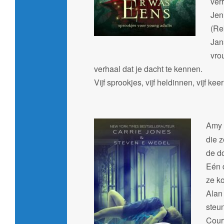
ver
Jen
(Re
Jan
vro
verhaal dat je dacht te kennen.
Vijf sprookjes, vijf heldinnen, vijf ke
Amy 
die z
de d
Eén 
ze k
Alan 
steu
Cour