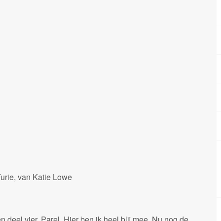
Furie, van Katie Lowe
deel vier, Parel. Hier ben ik heel blij mee. Nu nog de