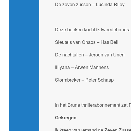
De zeven zussen – Lucinda Riley
Deze boeken kocht ik tweedehands:
Sleutels van Chaos – Hati Bell
De nachtuilen – Jeroen van Unen
Illiyana – Arwen Mannens
Stormbreker – Peter Schaap
In het Bruna thrillerabonnement zat 
Gekregen
Ik kreeg van iemand de Zeven Zussen 