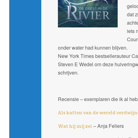
geloo
dat z
acht
iets 
Court
onder water had kunnen blijven.
New York Times bestsellerauteur Car
Steven E Wedel om deze huivering
schrijven.
Recensie – exemplaren die ik al he
Als katten van de wereld verdwij
– Anja Feliers
Wat hij mij zei