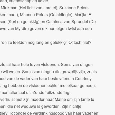
raad, vriendschap en liefde.
 Minkman (Het licht van Lorelei), Suzanne Peters
ken maar), Miranda Peters (Gaiatrilogie), Marijke F.
sen (Kort en gelukkig) en Cathinca van Sprundel (De
uwe van Myrdin) geven elk hun eigen twist aan een
er “en ze leefden nog lang en gelukkig’. Of toch niet?
ziet al haar hele leven visioenen. Soms van dingen
e wil weten. Soms van dingen die gruwelijk zijn, zoals
ood van de vader van haar beste vriendin Courtney.
ding hebben de visioenen echter met elkaar gemeen:
omen allemaal uit. Zonder uitzondering.
verhuist met zijn moeder naar Maine om zijn tante te
nen, die net weduwe is geworden. Zijn nichtje
tney lijdt onder de verdrinkingsdood van haar vader en