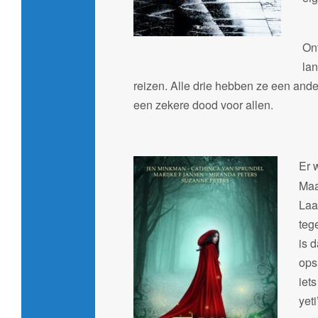
On
la
reizen. Alle drie hebben ze een and
een zekere dood voor allen.
Er 
Maa
Laa
teg
is 
ops
iet
yet