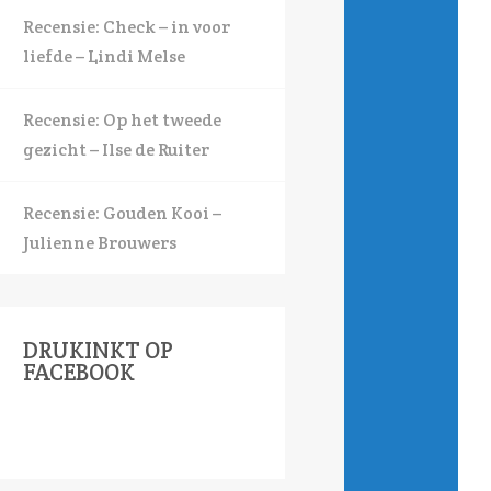
Recensie: Check – in voor
liefde – Lindi Melse
Recensie: Op het tweede
gezicht – Ilse de Ruiter
Recensie: Gouden Kooi –
Julienne Brouwers
DRUKINKT OP
FACEBOOK