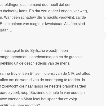
bereidingen dat niemand doorheeft dat een
s dichterbij komt. En dat een ander Londen, ver weg,
n. Want een schaduw die ’s nachts verdwijnt, zal de
En de balans van magie is kwetsbaar. Als één stad
r gaan…
n massagraf in de Syrische woestijn, een
vangengenomen moordcommando en de grootste
tdekking uit de geschiedenis van de mens.
anne Boyle, een Britse in dienst van de CIA, zet alles
 alles om de wereld van de ondergang te redden. In
n zoektocht die haar langs de heetste brandhaarden
 aarde voert, roept Suzanne de hulp in van oude en
uwe vrienden.Maar leidt het spoor dat ze volgt
enlijk wel naar redding?