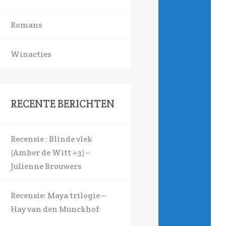
Romans
Winacties
RECENTE BERICHTEN
Recensie : Blinde vlek
(Amber de Witt #3) –
Julienne Brouwers
Recensie: Maya trilogie –
Hay van den Munckhof