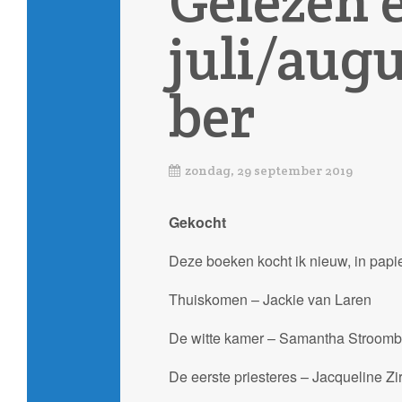
Gelezen 
juli/aug
ber
zondag, 29 september 2019
Gekocht
Deze boeken kocht ik nieuw, in papie
Thuiskomen – Jackie van Laren
De witte kamer – Samantha Stroom
De eerste priesteres – Jacqueline Zi