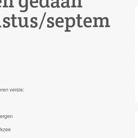
en gedaan
ustus/septem
ren versie:
bergen
rkzee