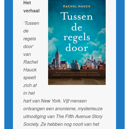
Het
verhaal
‘Tussen
de
regels
door’
van
Rachel
Hauck
speelt
zich af
in het
hart van New York. Vijf mensen
ontvangen een anonieme, mysterieuze
uitnodiging van The Fifth Avenue Story
Society. Ze hebben nog nooit van het