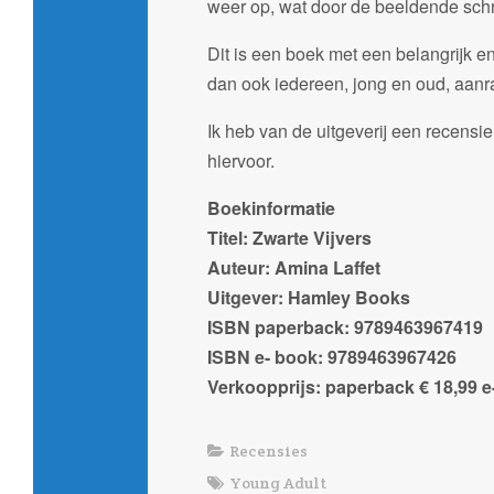
weer op, wat door de beeldende schrij
Dit is een boek met een belangrijk e
dan ook iedereen, jong en oud, aanra
Ik heb van de uitgeverij een recens
hiervoor.
Boekinformatie
Titel: Zwarte Vijvers
Auteur: Amina Laffet
Uitgever: Hamley Books
ISBN paperback: 9789463967419
ISBN e- book: 9789463967426
Verkoopprijs: paperback € 18,99 e
Recensies
Young Adult