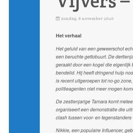
Vijvers 
zondag, 8 november 2020
Het verhaal
Het geluid van een geweerschot echo
een beruchte gettobuurt. De dertien
geraakt door een kogel die eigenlij
bendelid. Hij heeft dringend hulp no
is recent uitgeroepen tot no-go zone
politieagenten niet meer mogen kom
De zestienjarige Tamara komt metee
organiseert een demonstratie die uit
clash tussen voor- en tegenstanders
Nikkie, een populaire Influencer, geb