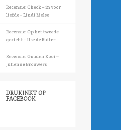
Recensie: Check – in voor
liefde – Lindi Melse
Recensie: Op het tweede
gezicht – Ilse de Ruiter
Recensie: Gouden Kooi –
Julienne Brouwers
DRUKINKT OP
FACEBOOK