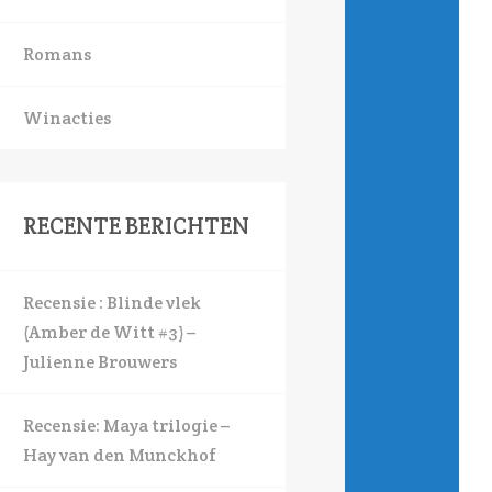
Romans
Winacties
RECENTE BERICHTEN
Recensie : Blinde vlek
(Amber de Witt #3) –
Julienne Brouwers
Recensie: Maya trilogie –
Hay van den Munckhof