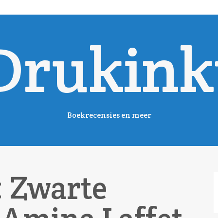
Drukink
Boekrecensies en meer
: Zwarte
Z
n