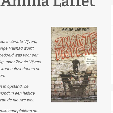
– Amina Laffet
ot in Zwarte Vijvers,
jarige Rashad wordt
k bedoeld was voor een
dig, maar Zwarte Vijvers
, waar hulpverleners en
en.
n in opstand. Ze
mondt in een heftige
 van de nieuwe wet.
ruikt haar platform om