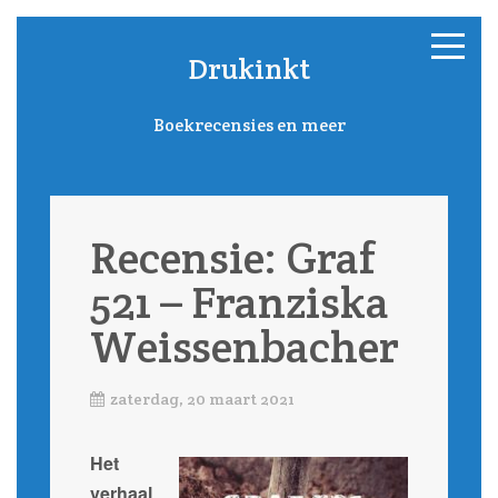
Drukinkt
Boekrecensies en meer
Recensie: Graf
521 – Franziska
Weissenbacher
zaterdag, 20 maart 2021
Het
verhaal