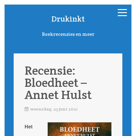
Drukinkt
Boekrecensies en meer
Recensie:
Bloedheet –
Annet Hulst
woensdag, 23 juni 2021
Het