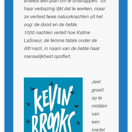
smeedt een plan om te ontsnappen. Tot
haar verbazing lijkt dat te werken, maar
ze verliest twee natuurkrachten uit het
oog: de dood en de liefde.
1000 nachten vertelt hoe Katine
LaSoeur, de femme fatale onder de
Ath’vacii, in naam van de liefde haar
menselijkheid opoffert.
Jeet
groeit
op te
midden
van
een
roedel