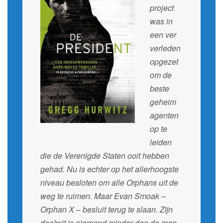
project
was in
een ver
verleden
opgezet
om de
beste
geheim
agenten
op te
leiden
die de Verenigde Staten ooit hebben
gehad. Nu is echter op het allerhoogste
niveau besloten om alle Orphans uit de
weg te ruimen. Maar Evan Smoak –
Orphan X – besluit terug te slaan. Zijn
doelwit is niemand minder dan de man